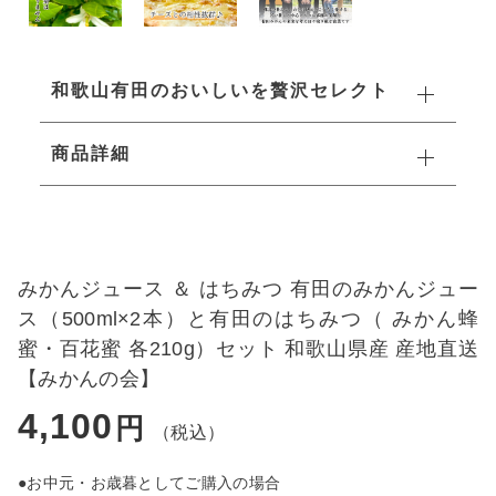
レモン(檸檬)
ぶどう
おこめ(米)
和歌山有田のおいしいを贅沢セレクト
もも(桃)
ジュース
商品詳細
極早生蜜柑（ごくわせみかん）
ドライフルーツ
ゆら早生みかん
はちみつ(蜂蜜)
みかんジュース ＆ はちみつ 有田のみかんジュー
みかん(蜜柑)
ス（500ml×2本）と有田のはちみつ（ みかん蜂
セット商品
蜜・百花蜜 各210g）セット 和歌山県産 産地直送
柑橘詰め合わせ
【みかんの会】
数量限定高級品
4,100
円
（税込）
はっさく(八朔)
柑橘関連商品
●お中元・お歳暮としてご購入の場合