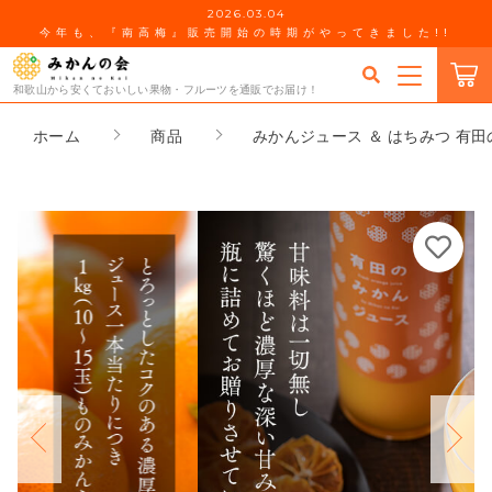
2026.03.04
今年も、『南高梅』販売開始の時期がやってきました!!
カートに商品を追加しました
キーワード検索
和歌山から安くておいしい果物・フルーツを通販でお届け！
ログイン / 会員登録
ホーム
商品
みかんジュース ＆ はちみつ 有田
みかんジュース ＆ はちみつ 有田のみかんジュース（5
すべて
00ml×2本）と有田のはちみつ（ みかん蜂蜜・百花蜜
お気に入り
各210g）セット 和歌山県産 産地直送 【みかんの会】
こだわり検索
数量
冷凍フルーツ
当社について
4,100円
（税込）
親カテゴリ
温室栽培みかんーハウスみかん―
お知らせ
その他の柑橘
子カテゴリ
ショッピングを続ける
ブログ
お中元・お歳暮
価格帯
ショッピングガイド
カートを確認する
ぶどう
～