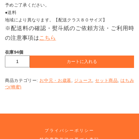
予めご了承ください。
●送料
数量限定高級品
地域により異なります。【配送クラス８０サイズ】
※配送料の確認・熨斗紙のご依頼方法・ご利用時
柑橘関連商品
の注意事項は
こちら
在庫94個
さんしょう(山椒)
カートに入れる
み
か
ん
青梅(あおうめ)・梅(うめ)
商品カテゴリー:
お中元・お歳暮
,
ジュース
,
セット商品
,
はちみ
ジ
つ(蜂蜜)
ュ
びわ(枇杷)
ー
ス
＆
母の日ギフト
は
ち
み
プライバシーポリシー
特別注文
つ