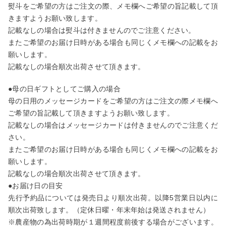
さんしょう(山椒)
しらぬひ(不知火)
熨斗をご希望の方はご注文の際、メモ欄へご希望の旨記載して頂
きますようお願い致します。
記載なしの場合は熨斗は付きませんのでご注意ください。
青梅(あおうめ)・梅(うめ)
キウイフルーツ
またご希望のお届け日時がある場合も同じくメモ欄への記載をお
願いします。
びわ(枇杷)
レモン(檸檬)
記載なしの場合順次出荷させて頂きます。
母の日ギフト
●母の日ギフトとしてご購入の場合
おこめ(米)
母の日用のメッセージカードをご希望の方はご注文の際メモ欄へ
ご希望の旨記載して頂きますようお願い致します。
特別注文
記載なしの場合はメッセージカードは付きませんのでご注意くだ
ジュース
さい。
またご希望のお届け日時がある場合も同じくメモ欄への記載をお
ドライフルーツ
願いします。
記載なしの場合順次出荷させて頂きます。
●お届け日の目安
はちみつ(蜂蜜)
先行予約品については発売日より順次出荷。以降5営業日以内に
順次出荷致します。（定休日曜・年末年始は発送されません）
※農産物の為出荷時期が１週間程度前後する場合がございます。
セット商品