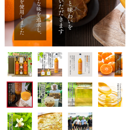
もも(桃)
お電話でのご注文
その他
在庫あり
セール
極早生蜜柑（ごくわせみかん）
ふるさと納税
並び順
ゆら早生みかん
FAQ
みかん(蜜柑)
冷凍フルーツ
柑橘詰め合わせ
温室栽培みかんーハウスみかん―
はっさく(八朔)
その他の柑橘
しらぬひ(不知火)
お中元・お歳暮
キウイフルーツ